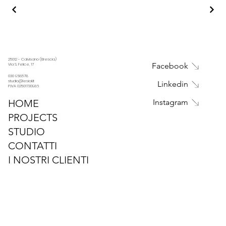
25012 - Calvisano (Brescia)
Facebook
Via S. Felice, 17
030 968578
studio@lesioli.it
Linkedin
P.IVA 02501730986
HOME
Instagram
PROJECTS
STUDIO
CONTATTI
I NOSTRI CLIENTI